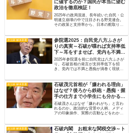
に値するのか？国民が本当に望む
政治を徹底検証！
2025年の政局混迷、長年続いた自民・公
明連立崩壊の中で注目される野党連合。
その政策と支持率から、日本の舵取りを
任せられるのか徹底解説。野党協力の実
態や有権者の声、今後の課題も。
参院選2025：自民党八方ふさが
政治家‐解体新書
りの真実～石破が喋れば支持率低
下～耳をすませば、党内も不満と
愚痴の嵐
2025年参院選を前に自民党は八方ふさが
り。石破首相の発言が支持率低下を招
き、党内では不満と愚痴が渦巻く現状を
徹底解説。最新情勢と党内のリアルな声
をお届けします。
石破茂元首相が「嫌われる理由」
政治家‐解体新書
はなぜ？後ろから鉄砲・愚痴・握
手の仕方まで小学生にも分かるよ
うに解説
石破茂さんはなぜ「嫌われがち」と言わ
れるのか。政治的な背景や人柄、メディ
アの印象操作、実際の言動などをわかり
やすく解説。愚痴発言や「後ろから鉄
砲」エピソード、海外での握手の仕方ま
で、子どもにも理解できる言葉で説明し
石破内閣 お粗末な関税交渉～ト
政治家‐解体新書
ます。