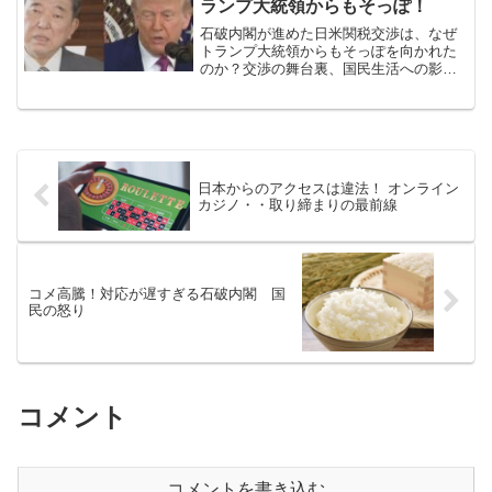
ランプ大統領からもそっぽ！
石破内閣が進めた日米関税交渉は、なぜ
トランプ大統領からもそっぽを向かれた
のか？交渉の舞台裏、国民生活への影
響、政権の対応の問題点を徹底解説。今
後の日本外交の課題と展望もわかりやす
く解説します。
日本からのアクセスは違法！ オンライン
カジノ・・取り締まりの最前線
コメ高騰！対応が遅すぎる石破内閣 国
民の怒り
コメント
コメントを書き込む