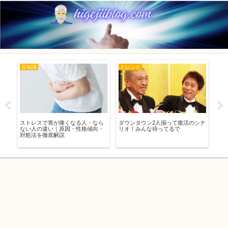
豆知識
トレンド
豆
感
ストレスで胃が痛くなる人・なら
ダウンタウン2人揃って復活のシナ
日
で
ない人の違い｜原因・性格傾向・
リオ！みんな待ってるで
月
】
対処法を徹底解説
由