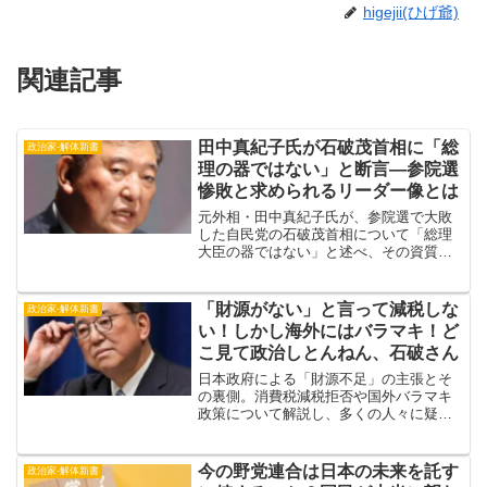
higejii(ひげ爺)
関連記事
田中真紀子氏が石破茂首相に「総
政治家‐解体新書
理の器ではない」と断言―参院選
惨敗と求められるリーダー像とは
元外相・田中真紀子氏が、参院選で大敗
した自民党の石破茂首相について「総理
大臣の器ではない」と述べ、その資質や
自民党の現状に厳しい指摘を行いまし
た。政治のリーダーに求められる条件
と、今後の政局への影響を徹底解説。
「財源がない」と言って減税しな
政治家‐解体新書
い！しかし海外にはバラマキ！ど
こ見て政治しとんねん、石破さん
日本政府による「財源不足」の主張とそ
の裏側。消費税減税拒否や国外バラマキ
政策について解説し、多くの人々に疑問
を投げかけます。
今の野党連合は日本の未来を託す
政治家‐解体新書